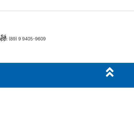
 Sá
app:
(89) 9 9405-9609