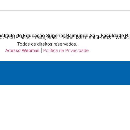
nstituto de Educação Superior Raimundo Sá – Faculdade R.
2-000 – Picos – Piauí, Brasil –
Fone:
(89) 9 9994-9918​ –
Whats
Todos os direitos reservados.
Acesso Webmail
|
Política de Privacidade