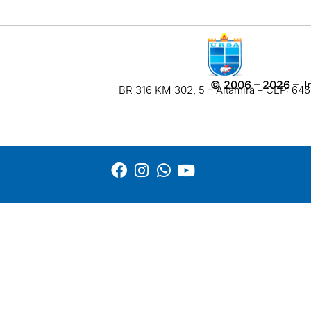
©
2006 – 2026
– I
BR 316 KM 302, 5 – Altamira – CEP: 6460