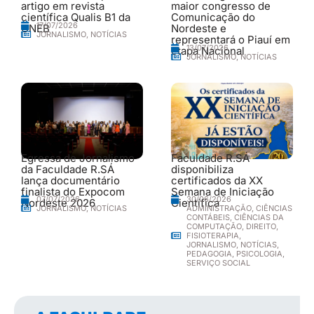
artigo em revista
maior congresso de
científica Qualis B1 da
Comunicação do
17/07/2026
UNEB
Nordeste e
JORNALISMO
,
NOTÍCIAS
representará o Piauí em
13/07/2026
etapa Nacional
JORNALISMO
,
NOTÍCIAS
Egressa de Jornalismo
Faculdade R.SÁ
da Faculdade R.SÁ
disponibiliza
lança documentário
certificados da XX
finalista do Expocom
Semana de Iniciação
30/06/2026
07/07/2026
Nordeste 2026
Científica
ADMINISTRAÇÃO
,
CIÊNCIAS
JORNALISMO
,
NOTÍCIAS
CONTÁBEIS
,
CIÊNCIAS DA
COMPUTAÇÃO
,
DIREITO
,
FISIOTERAPIA
,
JORNALISMO
,
NOTÍCIAS
,
PEDAGOGIA
,
PSICOLOGIA
,
SERVIÇO SOCIAL