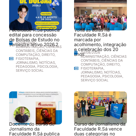
Faculdade R.Sá publica
Volta às aulas na
edital para concessão
Faculdade R.Sá é
de Bolsas de Estudo no
marcada por
05/08/2026
semestre letivo 2026.2
acolhimento, integração
ADMINISTRAÇÃO
,
CIÊNCIAS
e celebração dos 20
CONTÁBEIS
,
CIÊNCIAS DA
04/08/2026
anos
COMPUTAÇÃO
,
DIREITO
,
ADMINISTRAÇÃO
,
CIÊNCIAS
FISIOTERAPIA
,
CONTÁBEIS
,
CIÊNCIAS DA
JORNALISMO
,
NOTÍCIAS
,
COMPUTAÇÃO
,
DIREITO
,
PEDAGOGIA
,
PSICOLOGIA
,
FISIOTERAPIA
,
SERVIÇO SOCIAL
JORNALISMO
,
NOTÍCIAS
,
PEDAGOGIA
,
PSICOLOGIA
,
SERVIÇO SOCIAL
Docente do curso de
Curso de Jornalismo da
Jornalismo da
Faculdade R.Sá vence
Faculdade R.Sá publica
duas categorias no