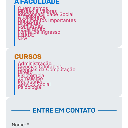
A FACULDADE
Quem somos
Missão e Valores
Responsabilidade Social
A Biblioteca
Documentos Importantes
Dirigentes
Comissões
Localização
Forma de Ingresso
ENADE
CPA
CURSOS
Administração
Ciências Contábeis
Ciências da Computação
Direito
Fisioterapia
Jornalismo
Pedagogia
Serviço Social
Psicologia
ENTRE EM CONTATO
Nome:
*