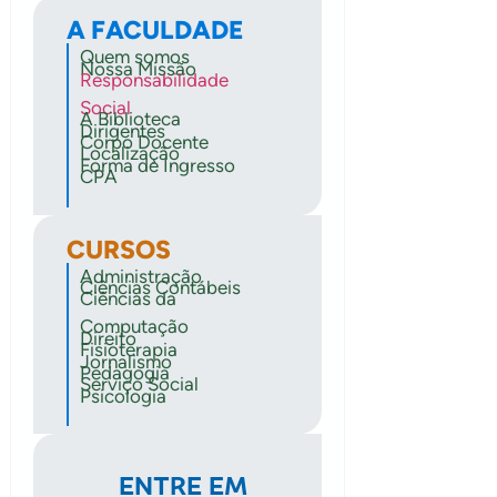
A FACULDADE
Quem somos
Nossa Missão
Responsabilidade
Social
A Biblioteca
Dirigentes
Corpo Docente
Localização
Forma de Ingresso
CPA
CURSOS
Administração
Ciências Contábeis
Ciências da
Computação
Direito
Fisioterapia
Jornalismo
Pedagogia
Serviço Social
Psicologia
ENTRE EM