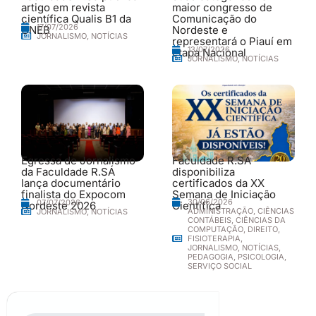
artigo em revista
maior congresso de
científica Qualis B1 da
Comunicação do
17/07/2026
UNEB
Nordeste e
JORNALISMO
,
NOTÍCIAS
representará o Piauí em
13/07/2026
etapa Nacional
JORNALISMO
,
NOTÍCIAS
Egressa de Jornalismo
Faculdade R.SÁ
da Faculdade R.SÁ
disponibiliza
lança documentário
certificados da XX
finalista do Expocom
Semana de Iniciação
30/06/2026
07/07/2026
Nordeste 2026
Científica
ADMINISTRAÇÃO
,
CIÊNCIAS
JORNALISMO
,
NOTÍCIAS
CONTÁBEIS
,
CIÊNCIAS DA
COMPUTAÇÃO
,
DIREITO
,
FISIOTERAPIA
,
JORNALISMO
,
NOTÍCIAS
,
PEDAGOGIA
,
PSICOLOGIA
,
SERVIÇO SOCIAL