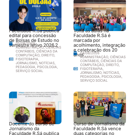
Faculdade R.Sá publica
Volta às aulas na
edital para concessão
Faculdade R.Sá é
de Bolsas de Estudo no
marcada por
05/08/2026
semestre letivo 2026.2
acolhimento, integração
ADMINISTRAÇÃO
,
CIÊNCIAS
e celebração dos 20
CONTÁBEIS
,
CIÊNCIAS DA
04/08/2026
anos
COMPUTAÇÃO
,
DIREITO
,
ADMINISTRAÇÃO
,
CIÊNCIAS
FISIOTERAPIA
,
CONTÁBEIS
,
CIÊNCIAS DA
JORNALISMO
,
NOTÍCIAS
,
COMPUTAÇÃO
,
DIREITO
,
PEDAGOGIA
,
PSICOLOGIA
,
FISIOTERAPIA
,
SERVIÇO SOCIAL
JORNALISMO
,
NOTÍCIAS
,
PEDAGOGIA
,
PSICOLOGIA
,
SERVIÇO SOCIAL
Docente do curso de
Curso de Jornalismo da
Jornalismo da
Faculdade R.Sá vence
Faculdade R.Sá publica
duas categorias no