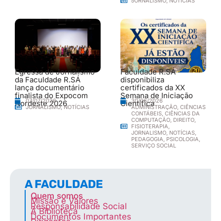
JORNALISMO
,
NOTÍCIAS
Egressa de Jornalismo
Faculdade R.SÁ
da Faculdade R.SÁ
disponibiliza
lança documentário
certificados da XX
finalista do Expocom
Semana de Iniciação
30/06/2026
07/07/2026
Nordeste 2026
Científica
ADMINISTRAÇÃO
,
CIÊNCIAS
JORNALISMO
,
NOTÍCIAS
CONTÁBEIS
,
CIÊNCIAS DA
COMPUTAÇÃO
,
DIREITO
,
FISIOTERAPIA
,
JORNALISMO
,
NOTÍCIAS
,
PEDAGOGIA
,
PSICOLOGIA
,
SERVIÇO SOCIAL
A FACULDADE
Quem somos
Missão e Valores
Responsabilidade Social
A Biblioteca
Documentos Importantes