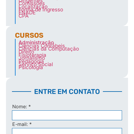
Dirigentes
Comissões
Localização
Forma de Ingresso
ENADE
CPA
CURSOS
Administração
Ciências Contábeis
Ciências da Computação
Direito
Fisioterapia
Jornalismo
Pedagogia
Serviço Social
Psicologia
ENTRE EM CONTATO
Nome:
*
E-mail:
*