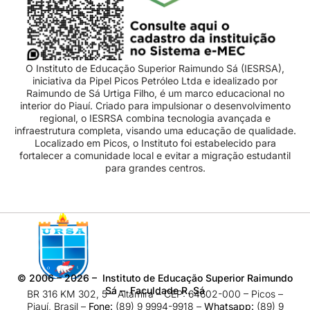
O Instituto de Educação Superior Raimundo Sá (IESRSA),
iniciativa da Pipel Picos Petróleo Ltda e idealizado por
Raimundo de Sá Urtiga Filho, é um marco educacional no
interior do Piauí. Criado para impulsionar o desenvolvimento
regional, o IESRSA combina tecnologia avançada e
infraestrutura completa, visando uma educação de qualidade.
Localizado em Picos, o Instituto foi estabelecido para
fortalecer a comunidade local e evitar a migração estudantil
para grandes centros.
©
2006 – 2026
– Instituto de Educação Superior Raimundo
Sá – Faculdade R. Sá
BR 316 KM 302, 5 – Altamira – CEP: 64602-000 – Picos –
Piauí, Brasil –
Fone:
(89) 9 9994-9918​ –
Whatsapp:
(89) 9