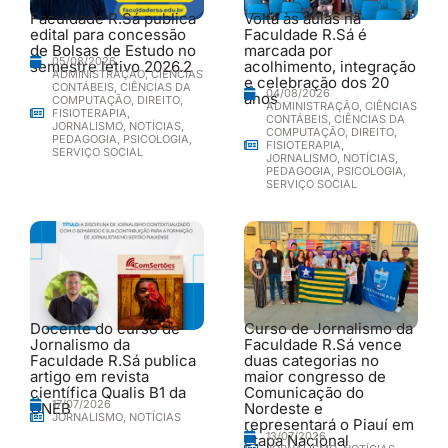
Faculdade R.Sá publica
Volta às aulas na
edital para concessão
Faculdade R.Sá é
de Bolsas de Estudo no
marcada por
05/08/2026
semestre letivo 2026.2
acolhimento, integração
ADMINISTRAÇÃO
,
CIÊNCIAS
e celebração dos 20
CONTÁBEIS
,
CIÊNCIAS DA
04/08/2026
anos
COMPUTAÇÃO
,
DIREITO
,
ADMINISTRAÇÃO
,
CIÊNCIAS
FISIOTERAPIA
,
CONTÁBEIS
,
CIÊNCIAS DA
JORNALISMO
,
NOTÍCIAS
,
COMPUTAÇÃO
,
DIREITO
,
PEDAGOGIA
,
PSICOLOGIA
,
FISIOTERAPIA
,
SERVIÇO SOCIAL
JORNALISMO
,
NOTÍCIAS
,
PEDAGOGIA
,
PSICOLOGIA
,
SERVIÇO SOCIAL
Docente do curso de
Curso de Jornalismo da
Jornalismo da
Faculdade R.Sá vence
Faculdade R.Sá publica
duas categorias no
artigo em revista
maior congresso de
científica Qualis B1 da
Comunicação do
17/07/2026
UNEB
Nordeste e
JORNALISMO
,
NOTÍCIAS
representará o Piauí em
13/07/2026
etapa Nacional