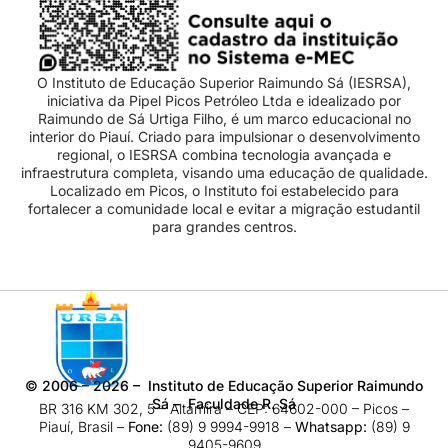
O Instituto de Educação Superior Raimundo Sá (IESRSA),
iniciativa da Pipel Picos Petróleo Ltda e idealizado por
Raimundo de Sá Urtiga Filho, é um marco educacional no
interior do Piauí. Criado para impulsionar o desenvolvimento
regional, o IESRSA combina tecnologia avançada e
infraestrutura completa, visando uma educação de qualidade.
Localizado em Picos, o Instituto foi estabelecido para
fortalecer a comunidade local e evitar a migração estudantil
para grandes centros.
©
2006 – 2026
– Instituto de Educação Superior Raimundo
Sá – Faculdade R. Sá
BR 316 KM 302, 5 – Altamira – CEP: 64602-000 – Picos –
Piauí, Brasil –
Fone:
(89) 9 9994-9918​ –
Whatsapp:
(89) 9
9405-9609