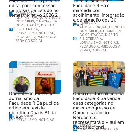
Faculdade R.Sá publica
Volta às aulas na
edital para concessão
Faculdade R.Sá é
de Bolsas de Estudo no
marcada por
05/08/2026
semestre letivo 2026.2
acolhimento, integração
ADMINISTRAÇÃO
,
CIÊNCIAS
e celebração dos 20
CONTÁBEIS
,
CIÊNCIAS DA
04/08/2026
anos
COMPUTAÇÃO
,
DIREITO
,
ADMINISTRAÇÃO
,
CIÊNCIAS
FISIOTERAPIA
,
CONTÁBEIS
,
CIÊNCIAS DA
JORNALISMO
,
NOTÍCIAS
,
COMPUTAÇÃO
,
DIREITO
,
PEDAGOGIA
,
PSICOLOGIA
,
FISIOTERAPIA
,
SERVIÇO SOCIAL
JORNALISMO
,
NOTÍCIAS
,
PEDAGOGIA
,
PSICOLOGIA
,
SERVIÇO SOCIAL
Docente do curso de
Curso de Jornalismo da
Jornalismo da
Faculdade R.Sá vence
Faculdade R.Sá publica
duas categorias no
artigo em revista
maior congresso de
científica Qualis B1 da
Comunicação do
17/07/2026
UNEB
Nordeste e
JORNALISMO
,
NOTÍCIAS
representará o Piauí em
13/07/2026
etapa Nacional
JORNALISMO
,
NOTÍCIAS