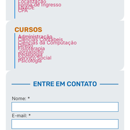
Localização
Forma de Ingresso
ENADE
CPA
CURSOS
Administração
Ciências Contábeis
Ciências da Computação
Direito
Fisioterapia
Jornalismo
Pedagogia
Serviço Social
Psicologia
ENTRE EM CONTATO
Nome:
*
E-mail:
*