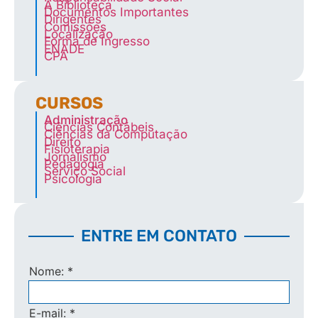
A Biblioteca
Documentos Importantes
Dirigentes
Comissões
Localização
Forma de Ingresso
ENADE
CPA
CURSOS
Administração
Ciências Contábeis
Ciências da Computação
Direito
Fisioterapia
Jornalismo
Pedagogia
Serviço Social
Psicologia
ENTRE EM CONTATO
Nome:
*
E-mail:
*