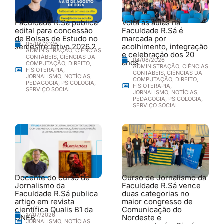
Faculdade R.Sá publica
Volta às aulas na
edital para concessão
Faculdade R.Sá é
de Bolsas de Estudo no
marcada por
05/08/2026
semestre letivo 2026.2
acolhimento, integração
ADMINISTRAÇÃO
,
CIÊNCIAS
e celebração dos 20
CONTÁBEIS
,
CIÊNCIAS DA
04/08/2026
anos
COMPUTAÇÃO
,
DIREITO
,
ADMINISTRAÇÃO
,
CIÊNCIAS
FISIOTERAPIA
,
CONTÁBEIS
,
CIÊNCIAS DA
JORNALISMO
,
NOTÍCIAS
,
COMPUTAÇÃO
,
DIREITO
,
PEDAGOGIA
,
PSICOLOGIA
,
FISIOTERAPIA
,
SERVIÇO SOCIAL
JORNALISMO
,
NOTÍCIAS
,
PEDAGOGIA
,
PSICOLOGIA
,
SERVIÇO SOCIAL
Docente do curso de
Curso de Jornalismo da
Jornalismo da
Faculdade R.Sá vence
Faculdade R.Sá publica
duas categorias no
artigo em revista
maior congresso de
científica Qualis B1 da
Comunicação do
17/07/2026
UNEB
Nordeste e
JORNALISMO
,
NOTÍCIAS