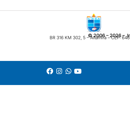
©
2006 – 2026
– I
BR 316 KM 302, 5 – Altamira – CEP: 6460