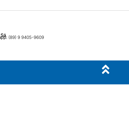
 Sá
app:
(89) 9 9405-9609