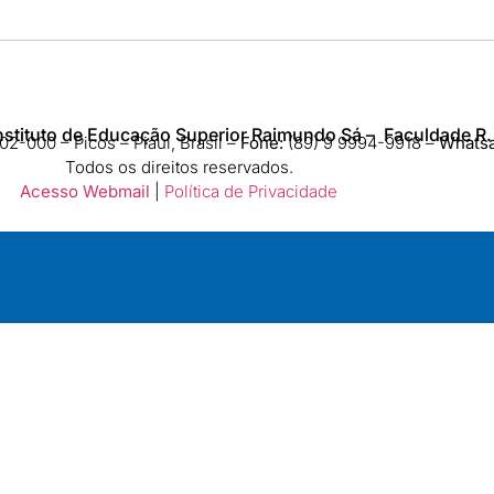
nstituto de Educação Superior Raimundo Sá – Faculdade R.
2-000 – Picos – Piauí, Brasil –
Fone:
(89) 9 9994-9918​ –
Whats
Todos os direitos reservados.
Acesso Webmail
|
Política de Privacidade