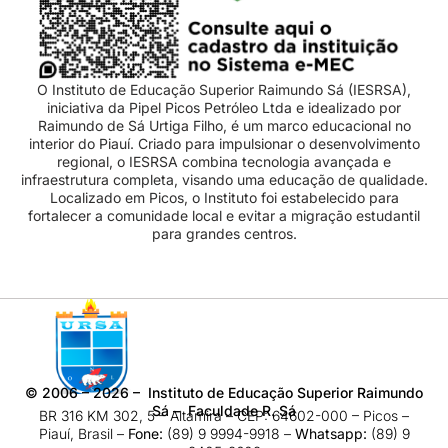
O Instituto de Educação Superior Raimundo Sá (IESRSA),
iniciativa da Pipel Picos Petróleo Ltda e idealizado por
Raimundo de Sá Urtiga Filho, é um marco educacional no
interior do Piauí. Criado para impulsionar o desenvolvimento
regional, o IESRSA combina tecnologia avançada e
infraestrutura completa, visando uma educação de qualidade.
Localizado em Picos, o Instituto foi estabelecido para
fortalecer a comunidade local e evitar a migração estudantil
para grandes centros.
©
2006 – 2026
– Instituto de Educação Superior Raimundo
Sá – Faculdade R. Sá
BR 316 KM 302, 5 – Altamira – CEP: 64602-000 – Picos –
Piauí, Brasil –
Fone:
(89) 9 9994-9918​ –
Whatsapp:
(89) 9