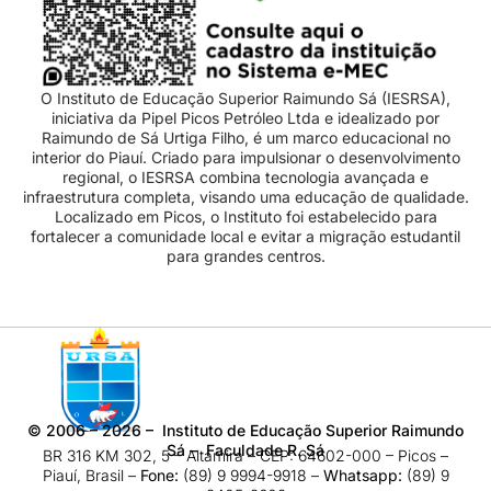
O Instituto de Educação Superior Raimundo Sá (IESRSA),
iniciativa da Pipel Picos Petróleo Ltda e idealizado por
Raimundo de Sá Urtiga Filho, é um marco educacional no
interior do Piauí. Criado para impulsionar o desenvolvimento
regional, o IESRSA combina tecnologia avançada e
infraestrutura completa, visando uma educação de qualidade.
Localizado em Picos, o Instituto foi estabelecido para
fortalecer a comunidade local e evitar a migração estudantil
para grandes centros.
©
2006 – 2026
– Instituto de Educação Superior Raimundo
Sá – Faculdade R. Sá
BR 316 KM 302, 5 – Altamira – CEP: 64602-000 – Picos –
Piauí, Brasil –
Fone:
(89) 9 9994-9918​ –
Whatsapp:
(89) 9