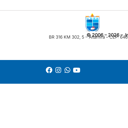
©
2006 – 2026
– I
BR 316 KM 302, 5 – Altamira – CEP: 6460