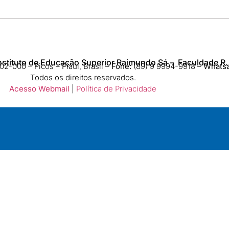
nstituto de Educação Superior Raimundo Sá – Faculdade R.
2-000 – Picos – Piauí, Brasil –
Fone:
(89) 9 9994-9918​ –
Whats
Todos os direitos reservados.
Acesso Webmail
|
Política de Privacidade