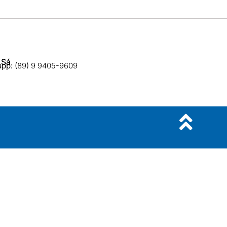
 Sá
app:
(89) 9 9405-9609