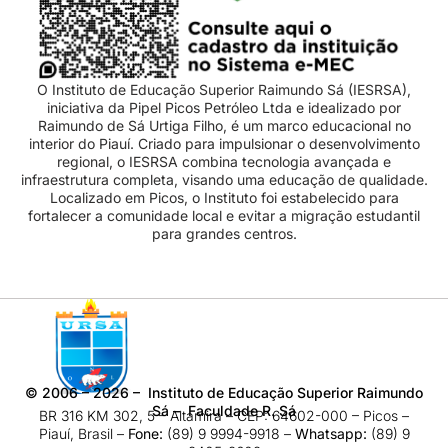
O Instituto de Educação Superior Raimundo Sá (IESRSA),
iniciativa da Pipel Picos Petróleo Ltda e idealizado por
Raimundo de Sá Urtiga Filho, é um marco educacional no
interior do Piauí. Criado para impulsionar o desenvolvimento
regional, o IESRSA combina tecnologia avançada e
infraestrutura completa, visando uma educação de qualidade.
Localizado em Picos, o Instituto foi estabelecido para
fortalecer a comunidade local e evitar a migração estudantil
para grandes centros.
©
2006 – 2026
– Instituto de Educação Superior Raimundo
Sá – Faculdade R. Sá
BR 316 KM 302, 5 – Altamira – CEP: 64602-000 – Picos –
Piauí, Brasil –
Fone:
(89) 9 9994-9918​ –
Whatsapp:
(89) 9