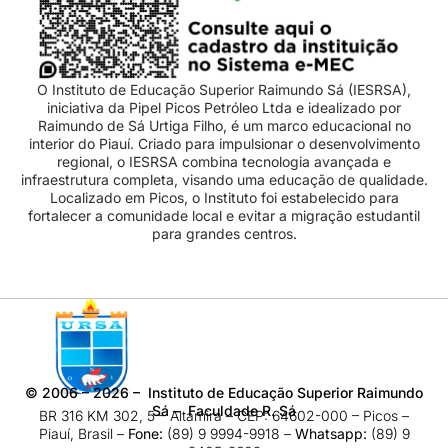
O Instituto de Educação Superior Raimundo Sá (IESRSA),
iniciativa da Pipel Picos Petróleo Ltda e idealizado por
Raimundo de Sá Urtiga Filho, é um marco educacional no
interior do Piauí. Criado para impulsionar o desenvolvimento
regional, o IESRSA combina tecnologia avançada e
infraestrutura completa, visando uma educação de qualidade.
Localizado em Picos, o Instituto foi estabelecido para
fortalecer a comunidade local e evitar a migração estudantil
para grandes centros.
©
2006 – 2026
– Instituto de Educação Superior Raimundo
Sá – Faculdade R. Sá
BR 316 KM 302, 5 – Altamira – CEP: 64602-000 – Picos –
Piauí, Brasil –
Fone:
(89) 9 9994-9918​ –
Whatsapp:
(89) 9