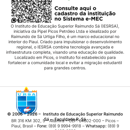
O Instituto de Educação Superior Raimundo Sá (IESRSA),
iniciativa da Pipel Picos Petróleo Ltda e idealizado por
Raimundo de Sá Urtiga Filho, é um marco educacional no
interior do Piauí. Criado para impulsionar o desenvolvimento
regional, o IESRSA combina tecnologia avançada e
infraestrutura completa, visando uma educação de qualidade.
Localizado em Picos, o Instituto foi estabelecido para
fortalecer a comunidade local e evitar a migração estudantil
para grandes centros.
©
2006 – 2026
– Instituto de Educação Superior Raimundo
Sá – Faculdade R. Sá
BR 316 KM 302, 5 – Altamira – CEP: 64602-000 – Picos –
Piauí, Brasil –
Fone:
(89) 9 9994-9918​ –
Whatsapp:
(89) 9