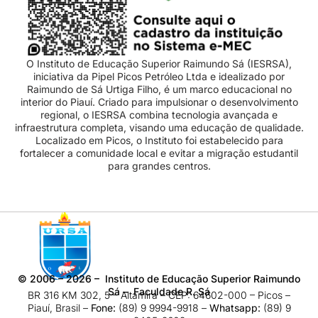
O Instituto de Educação Superior Raimundo Sá (IESRSA),
iniciativa da Pipel Picos Petróleo Ltda e idealizado por
Raimundo de Sá Urtiga Filho, é um marco educacional no
interior do Piauí. Criado para impulsionar o desenvolvimento
regional, o IESRSA combina tecnologia avançada e
infraestrutura completa, visando uma educação de qualidade.
Localizado em Picos, o Instituto foi estabelecido para
fortalecer a comunidade local e evitar a migração estudantil
para grandes centros.
©
2006 – 2026
– Instituto de Educação Superior Raimundo
Sá – Faculdade R. Sá
BR 316 KM 302, 5 – Altamira – CEP: 64602-000 – Picos –
Piauí, Brasil –
Fone:
(89) 9 9994-9918​ –
Whatsapp:
(89) 9