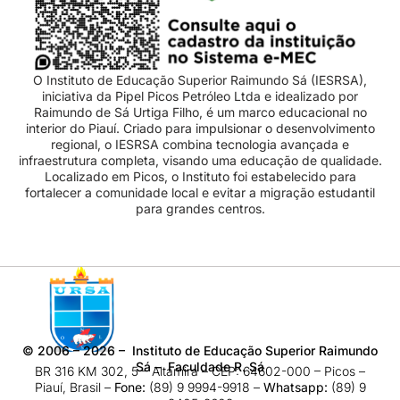
O Instituto de Educação Superior Raimundo Sá (IESRSA),
iniciativa da Pipel Picos Petróleo Ltda e idealizado por
Raimundo de Sá Urtiga Filho, é um marco educacional no
interior do Piauí. Criado para impulsionar o desenvolvimento
regional, o IESRSA combina tecnologia avançada e
infraestrutura completa, visando uma educação de qualidade.
Localizado em Picos, o Instituto foi estabelecido para
fortalecer a comunidade local e evitar a migração estudantil
para grandes centros.
©
2006 – 2026
– Instituto de Educação Superior Raimundo
Sá – Faculdade R. Sá
BR 316 KM 302, 5 – Altamira – CEP: 64602-000 – Picos –
Piauí, Brasil –
Fone:
(89) 9 9994-9918​ –
Whatsapp:
(89) 9