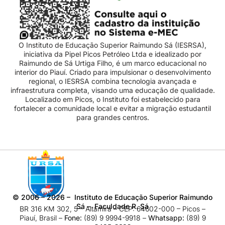
O Instituto de Educação Superior Raimundo Sá (IESRSA),
iniciativa da Pipel Picos Petróleo Ltda e idealizado por
Raimundo de Sá Urtiga Filho, é um marco educacional no
interior do Piauí. Criado para impulsionar o desenvolvimento
regional, o IESRSA combina tecnologia avançada e
infraestrutura completa, visando uma educação de qualidade.
Localizado em Picos, o Instituto foi estabelecido para
fortalecer a comunidade local e evitar a migração estudantil
para grandes centros.
©
2006 – 2026
– Instituto de Educação Superior Raimundo
Sá – Faculdade R. Sá
BR 316 KM 302, 5 – Altamira – CEP: 64602-000 – Picos –
Piauí, Brasil –
Fone:
(89) 9 9994-9918​ –
Whatsapp:
(89) 9