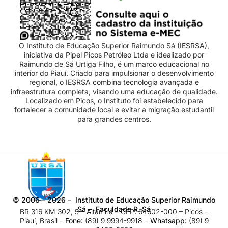
O Instituto de Educação Superior Raimundo Sá (IESRSA),
iniciativa da Pipel Picos Petróleo Ltda e idealizado por
Raimundo de Sá Urtiga Filho, é um marco educacional no
interior do Piauí. Criado para impulsionar o desenvolvimento
regional, o IESRSA combina tecnologia avançada e
infraestrutura completa, visando uma educação de qualidade.
Localizado em Picos, o Instituto foi estabelecido para
fortalecer a comunidade local e evitar a migração estudantil
para grandes centros.
©
2006 – 2026
– Instituto de Educação Superior Raimundo
Sá – Faculdade R. Sá
BR 316 KM 302, 5 – Altamira – CEP: 64602-000 – Picos –
Piauí, Brasil –
Fone:
(89) 9 9994-9918​ –
Whatsapp:
(89) 9