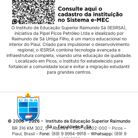
O Instituto de Educação Superior Raimundo Sá (IESRSA),
iniciativa da Pipel Picos Petróleo Ltda e idealizado por
Raimundo de Sá Urtiga Filho, é um marco educacional no
interior do Piauí. Criado para impulsionar o desenvolvimento
regional, o IESRSA combina tecnologia avançada e
infraestrutura completa, visando uma educação de qualidade.
Localizado em Picos, o Instituto foi estabelecido para
fortalecer a comunidade local e evitar a migração estudantil
para grandes centros.
©
2006 – 2026
– Instituto de Educação Superior Raimundo
Sá – Faculdade R. Sá
BR 316 KM 302, 5 – Altamira – CEP: 64602-000 – Picos –
Piauí, Brasil –
Fone:
(89) 9 9994-9918​ –
Whatsapp:
(89) 9