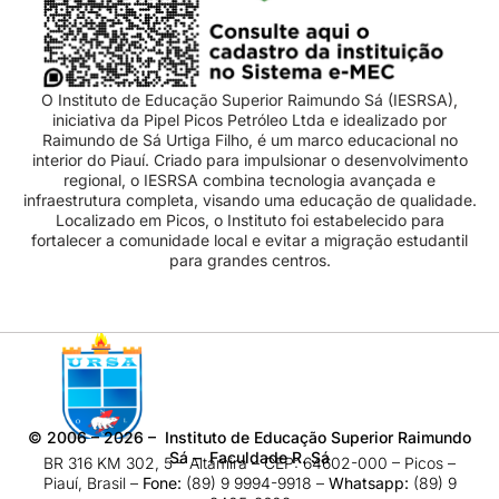
O Instituto de Educação Superior Raimundo Sá (IESRSA),
iniciativa da Pipel Picos Petróleo Ltda e idealizado por
Raimundo de Sá Urtiga Filho, é um marco educacional no
interior do Piauí. Criado para impulsionar o desenvolvimento
regional, o IESRSA combina tecnologia avançada e
infraestrutura completa, visando uma educação de qualidade.
Localizado em Picos, o Instituto foi estabelecido para
fortalecer a comunidade local e evitar a migração estudantil
para grandes centros.
©
2006 – 2026
– Instituto de Educação Superior Raimundo
Sá – Faculdade R. Sá
BR 316 KM 302, 5 – Altamira – CEP: 64602-000 – Picos –
Piauí, Brasil –
Fone:
(89) 9 9994-9918​ –
Whatsapp:
(89) 9