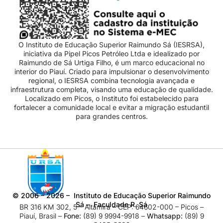
O Instituto de Educação Superior Raimundo Sá (IESRSA),
iniciativa da Pipel Picos Petróleo Ltda e idealizado por
Raimundo de Sá Urtiga Filho, é um marco educacional no
interior do Piauí. Criado para impulsionar o desenvolvimento
regional, o IESRSA combina tecnologia avançada e
infraestrutura completa, visando uma educação de qualidade.
Localizado em Picos, o Instituto foi estabelecido para
fortalecer a comunidade local e evitar a migração estudantil
para grandes centros.
©
2006 – 2026
– Instituto de Educação Superior Raimundo
Sá – Faculdade R. Sá
BR 316 KM 302, 5 – Altamira – CEP: 64602-000 – Picos –
Piauí, Brasil –
Fone:
(89) 9 9994-9918​ –
Whatsapp:
(89) 9