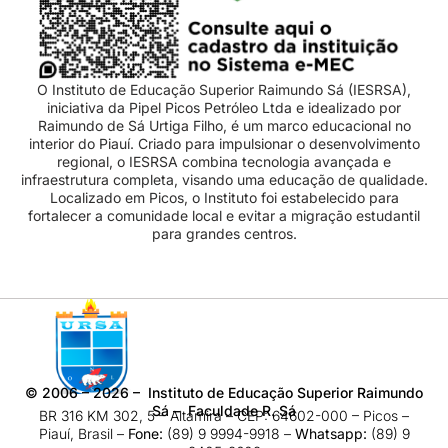
O Instituto de Educação Superior Raimundo Sá (IESRSA),
iniciativa da Pipel Picos Petróleo Ltda e idealizado por
Raimundo de Sá Urtiga Filho, é um marco educacional no
interior do Piauí. Criado para impulsionar o desenvolvimento
regional, o IESRSA combina tecnologia avançada e
infraestrutura completa, visando uma educação de qualidade.
Localizado em Picos, o Instituto foi estabelecido para
fortalecer a comunidade local e evitar a migração estudantil
para grandes centros.
©
2006 – 2026
– Instituto de Educação Superior Raimundo
Sá – Faculdade R. Sá
BR 316 KM 302, 5 – Altamira – CEP: 64602-000 – Picos –
Piauí, Brasil –
Fone:
(89) 9 9994-9918​ –
Whatsapp:
(89) 9