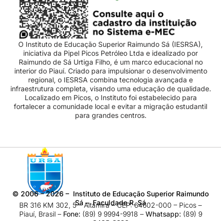
O Instituto de Educação Superior Raimundo Sá (IESRSA),
iniciativa da Pipel Picos Petróleo Ltda e idealizado por
Raimundo de Sá Urtiga Filho, é um marco educacional no
interior do Piauí. Criado para impulsionar o desenvolvimento
regional, o IESRSA combina tecnologia avançada e
infraestrutura completa, visando uma educação de qualidade.
Localizado em Picos, o Instituto foi estabelecido para
fortalecer a comunidade local e evitar a migração estudantil
para grandes centros.
©
2006 – 2026
– Instituto de Educação Superior Raimundo
Sá – Faculdade R. Sá
BR 316 KM 302, 5 – Altamira – CEP: 64602-000 – Picos –
Piauí, Brasil –
Fone:
(89) 9 9994-9918​ –
Whatsapp:
(89) 9