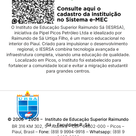
O Instituto de Educação Superior Raimundo Sá (IESRSA),
iniciativa da Pipel Picos Petróleo Ltda e idealizado por
Raimundo de Sá Urtiga Filho, é um marco educacional no
interior do Piauí. Criado para impulsionar o desenvolvimento
regional, o IESRSA combina tecnologia avançada e
infraestrutura completa, visando uma educação de qualidade.
Localizado em Picos, o Instituto foi estabelecido para
fortalecer a comunidade local e evitar a migração estudantil
para grandes centros.
©
2006 – 2026
– Instituto de Educação Superior Raimundo
Sá – Faculdade R. Sá
BR 316 KM 302, 5 – Altamira – CEP: 64602-000 – Picos –
Piauí, Brasil –
Fone:
(89) 9 9994-9918​ –
Whatsapp:
(89) 9