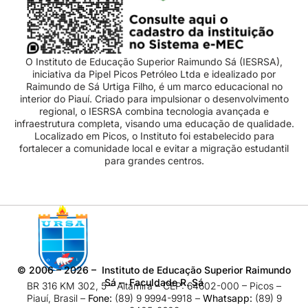
O Instituto de Educação Superior Raimundo Sá (IESRSA),
iniciativa da Pipel Picos Petróleo Ltda e idealizado por
Raimundo de Sá Urtiga Filho, é um marco educacional no
interior do Piauí. Criado para impulsionar o desenvolvimento
regional, o IESRSA combina tecnologia avançada e
infraestrutura completa, visando uma educação de qualidade.
Localizado em Picos, o Instituto foi estabelecido para
fortalecer a comunidade local e evitar a migração estudantil
para grandes centros.
©
2006 – 2026
– Instituto de Educação Superior Raimundo
Sá – Faculdade R. Sá
BR 316 KM 302, 5 – Altamira – CEP: 64602-000 – Picos –
Piauí, Brasil –
Fone:
(89) 9 9994-9918​ –
Whatsapp:
(89) 9