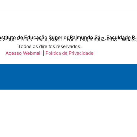
nstituto de Educação Superior Raimundo Sá – Faculdade R.
2-000 – Picos – Piauí, Brasil –
Fone:
(89) 9 9994-9918​ –
Whats
Todos os direitos reservados.
Acesso Webmail
|
Política de Privacidade