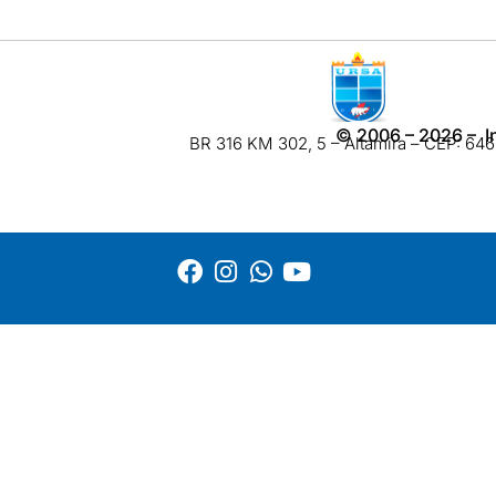
©
2006 – 2026
– I
BR 316 KM 302, 5 – Altamira – CEP: 6460