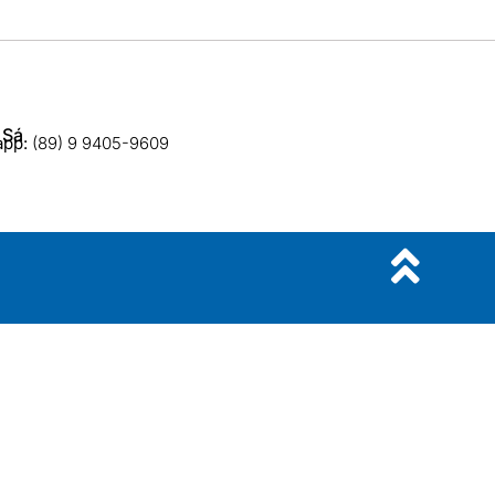
 Sá
app:
(89) 9 9405-9609