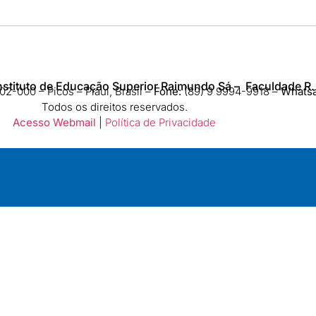
nstituto de Educação Superior Raimundo Sá – Faculdade R.
2-000 – Picos – Piauí, Brasil –
Fone:
(89) 9 9994-9918​ –
Whats
Todos os direitos reservados.
Acesso Webmail
|
Política de Privacidade