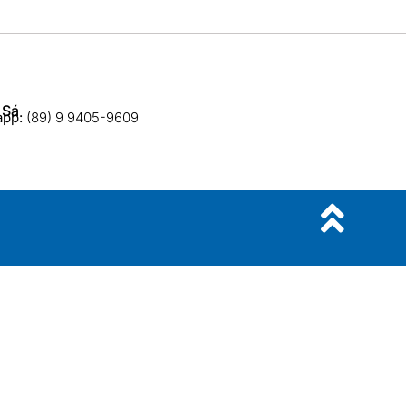
 Sá
app:
(89) 9 9405-9609