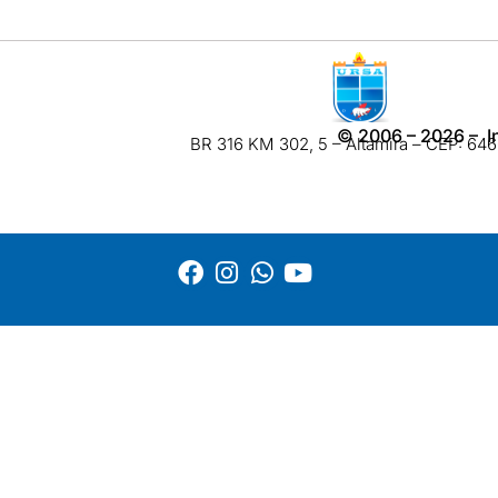
©
2006 – 2026
– I
BR 316 KM 302, 5 – Altamira – CEP: 6460