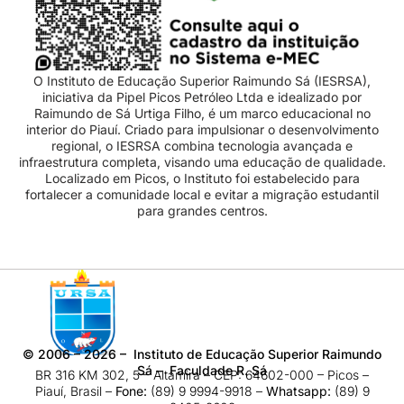
O Instituto de Educação Superior Raimundo Sá (IESRSA),
iniciativa da Pipel Picos Petróleo Ltda e idealizado por
Raimundo de Sá Urtiga Filho, é um marco educacional no
interior do Piauí. Criado para impulsionar o desenvolvimento
regional, o IESRSA combina tecnologia avançada e
infraestrutura completa, visando uma educação de qualidade.
Localizado em Picos, o Instituto foi estabelecido para
fortalecer a comunidade local e evitar a migração estudantil
para grandes centros.
©
2006 – 2026
– Instituto de Educação Superior Raimundo
Sá – Faculdade R. Sá
BR 316 KM 302, 5 – Altamira – CEP: 64602-000 – Picos –
Piauí, Brasil –
Fone:
(89) 9 9994-9918​ –
Whatsapp:
(89) 9