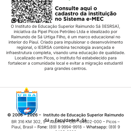
O Instituto de Educação Superior Raimundo Sá (IESRSA),
iniciativa da Pipel Picos Petróleo Ltda e idealizado por
Raimundo de Sá Urtiga Filho, é um marco educacional no
interior do Piauí. Criado para impulsionar o desenvolvimento
regional, o IESRSA combina tecnologia avançada e
infraestrutura completa, visando uma educação de qualidade.
Localizado em Picos, o Instituto foi estabelecido para
fortalecer a comunidade local e evitar a migração estudantil
para grandes centros.
©
2006 – 2026
– Instituto de Educação Superior Raimundo
Sá – Faculdade R. Sá
BR 316 KM 302, 5 – Altamira – CEP: 64602-000 – Picos –
Piauí, Brasil –
Fone:
(89) 9 9994-9918​ –
Whatsapp:
(89) 9