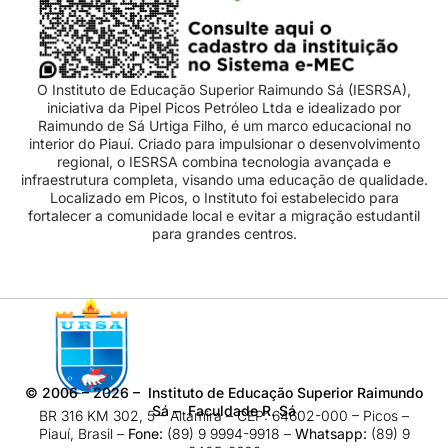
O Instituto de Educação Superior Raimundo Sá (IESRSA),
iniciativa da Pipel Picos Petróleo Ltda e idealizado por
Raimundo de Sá Urtiga Filho, é um marco educacional no
interior do Piauí. Criado para impulsionar o desenvolvimento
regional, o IESRSA combina tecnologia avançada e
infraestrutura completa, visando uma educação de qualidade.
Localizado em Picos, o Instituto foi estabelecido para
fortalecer a comunidade local e evitar a migração estudantil
para grandes centros.
©
2006 – 2026
– Instituto de Educação Superior Raimundo
Sá – Faculdade R. Sá
BR 316 KM 302, 5 – Altamira – CEP: 64602-000 – Picos –
Piauí, Brasil –
Fone:
(89) 9 9994-9918​ –
Whatsapp:
(89) 9