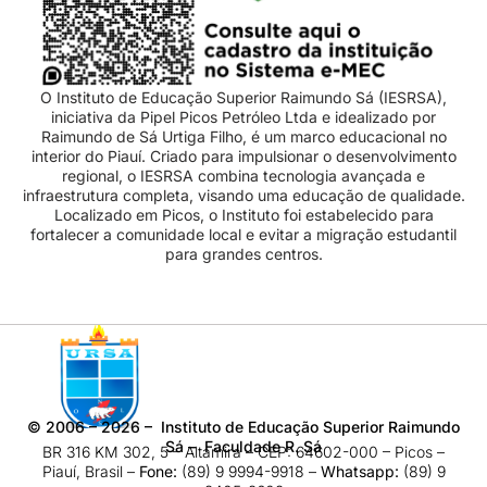
O Instituto de Educação Superior Raimundo Sá (IESRSA),
iniciativa da Pipel Picos Petróleo Ltda e idealizado por
Raimundo de Sá Urtiga Filho, é um marco educacional no
interior do Piauí. Criado para impulsionar o desenvolvimento
regional, o IESRSA combina tecnologia avançada e
infraestrutura completa, visando uma educação de qualidade.
Localizado em Picos, o Instituto foi estabelecido para
fortalecer a comunidade local e evitar a migração estudantil
para grandes centros.
©
2006 – 2026
– Instituto de Educação Superior Raimundo
Sá – Faculdade R. Sá
BR 316 KM 302, 5 – Altamira – CEP: 64602-000 – Picos –
Piauí, Brasil –
Fone:
(89) 9 9994-9918​ –
Whatsapp:
(89) 9