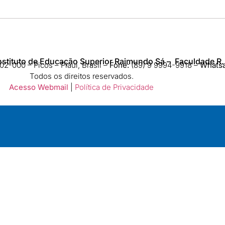
nstituto de Educação Superior Raimundo Sá – Faculdade R.
2-000 – Picos – Piauí, Brasil –
Fone:
(89) 9 9994-9918​ –
Whats
Todos os direitos reservados.
Acesso Webmail
|
Política de Privacidade