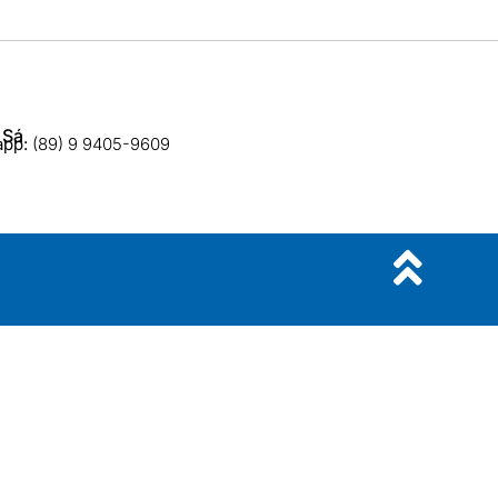
 Sá
app:
(89) 9 9405-9609