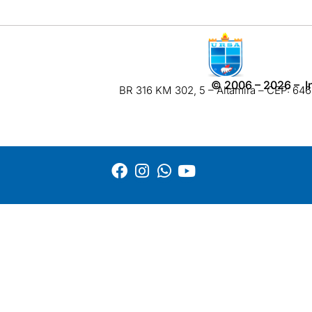
©
2006 – 2026
– I
BR 316 KM 302, 5 – Altamira – CEP: 6460