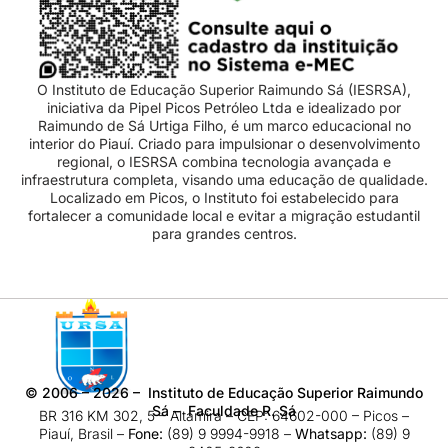
O Instituto de Educação Superior Raimundo Sá (IESRSA),
iniciativa da Pipel Picos Petróleo Ltda e idealizado por
Raimundo de Sá Urtiga Filho, é um marco educacional no
interior do Piauí. Criado para impulsionar o desenvolvimento
regional, o IESRSA combina tecnologia avançada e
infraestrutura completa, visando uma educação de qualidade.
Localizado em Picos, o Instituto foi estabelecido para
fortalecer a comunidade local e evitar a migração estudantil
para grandes centros.
©
2006 – 2026
– Instituto de Educação Superior Raimundo
Sá – Faculdade R. Sá
BR 316 KM 302, 5 – Altamira – CEP: 64602-000 – Picos –
Piauí, Brasil –
Fone:
(89) 9 9994-9918​ –
Whatsapp:
(89) 9