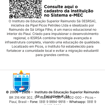
O Instituto de Educação Superior Raimundo Sá (IESRSA),
iniciativa da Pipel Picos Petróleo Ltda e idealizado por
Raimundo de Sá Urtiga Filho, é um marco educacional no
interior do Piauí. Criado para impulsionar o desenvolvimento
regional, o IESRSA combina tecnologia avançada e
infraestrutura completa, visando uma educação de qualidade.
Localizado em Picos, o Instituto foi estabelecido para
fortalecer a comunidade local e evitar a migração estudantil
para grandes centros.
©
2006 – 2026
– Instituto de Educação Superior Raimundo
Sá – Faculdade R. Sá
BR 316 KM 302, 5 – Altamira – CEP: 64602-000 – Picos –
Piauí, Brasil –
Fone:
(89) 9 9994-9918​ –
Whatsapp:
(89) 9