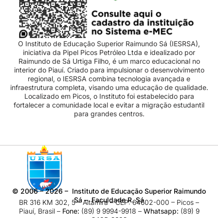
O Instituto de Educação Superior Raimundo Sá (IESRSA),
iniciativa da Pipel Picos Petróleo Ltda e idealizado por
Raimundo de Sá Urtiga Filho, é um marco educacional no
interior do Piauí. Criado para impulsionar o desenvolvimento
regional, o IESRSA combina tecnologia avançada e
infraestrutura completa, visando uma educação de qualidade.
Localizado em Picos, o Instituto foi estabelecido para
fortalecer a comunidade local e evitar a migração estudantil
para grandes centros.
©
2006 – 2026
– Instituto de Educação Superior Raimundo
Sá – Faculdade R. Sá
BR 316 KM 302, 5 – Altamira – CEP: 64602-000 – Picos –
Piauí, Brasil –
Fone:
(89) 9 9994-9918​ –
Whatsapp:
(89) 9