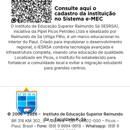
O Instituto de Educação Superior Raimundo Sá (IESRSA),
iniciativa da Pipel Picos Petróleo Ltda e idealizado por
Raimundo de Sá Urtiga Filho, é um marco educacional no
interior do Piauí. Criado para impulsionar o desenvolvimento
regional, o IESRSA combina tecnologia avançada e
infraestrutura completa, visando uma educação de qualidade.
Localizado em Picos, o Instituto foi estabelecido para
fortalecer a comunidade local e evitar a migração estudantil
para grandes centros.
©
2006 – 2026
– Instituto de Educação Superior Raimundo
Sá – Faculdade R. Sá
BR 316 KM 302, 5 – Altamira – CEP: 64602-000 – Picos –
Piauí, Brasil –
Fone:
(89) 9 9994-9918​ –
Whatsapp:
(89) 9