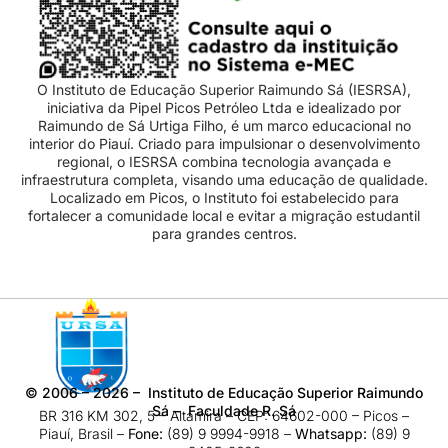
O Instituto de Educação Superior Raimundo Sá (IESRSA),
iniciativa da Pipel Picos Petróleo Ltda e idealizado por
Raimundo de Sá Urtiga Filho, é um marco educacional no
interior do Piauí. Criado para impulsionar o desenvolvimento
regional, o IESRSA combina tecnologia avançada e
infraestrutura completa, visando uma educação de qualidade.
Localizado em Picos, o Instituto foi estabelecido para
fortalecer a comunidade local e evitar a migração estudantil
para grandes centros.
©
2006 – 2026
– Instituto de Educação Superior Raimundo
Sá – Faculdade R. Sá
BR 316 KM 302, 5 – Altamira – CEP: 64602-000 – Picos –
Piauí, Brasil –
Fone:
(89) 9 9994-9918​ –
Whatsapp:
(89) 9