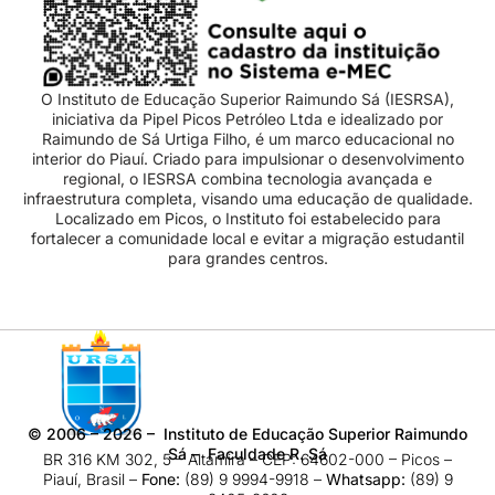
O Instituto de Educação Superior Raimundo Sá (IESRSA),
iniciativa da Pipel Picos Petróleo Ltda e idealizado por
Raimundo de Sá Urtiga Filho, é um marco educacional no
interior do Piauí. Criado para impulsionar o desenvolvimento
regional, o IESRSA combina tecnologia avançada e
infraestrutura completa, visando uma educação de qualidade.
Localizado em Picos, o Instituto foi estabelecido para
fortalecer a comunidade local e evitar a migração estudantil
para grandes centros.
©
2006 – 2026
– Instituto de Educação Superior Raimundo
Sá – Faculdade R. Sá
BR 316 KM 302, 5 – Altamira – CEP: 64602-000 – Picos –
Piauí, Brasil –
Fone:
(89) 9 9994-9918​ –
Whatsapp:
(89) 9