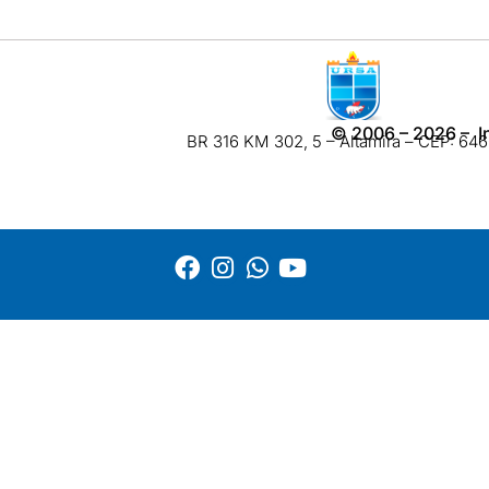
©
2006 – 2026
– I
BR 316 KM 302, 5 – Altamira – CEP: 6460