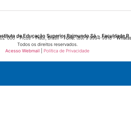
nstituto de Educação Superior Raimundo Sá – Faculdade R.
2-000 – Picos – Piauí, Brasil –
Fone:
(89) 9 9994-9918​ –
Whats
Todos os direitos reservados.
Acesso Webmail
|
Política de Privacidade