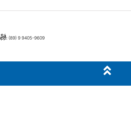
 Sá
app:
(89) 9 9405-9609