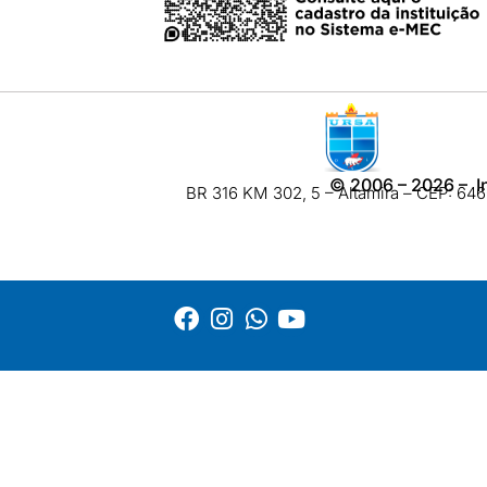
©
2006 – 2026
– I
BR 316 KM 302, 5 – Altamira – CEP: 6460