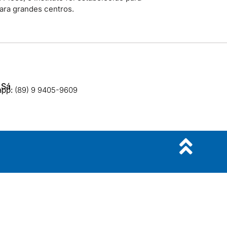
para grandes centros.
 Sá
app:
(89) 9 9405-9609