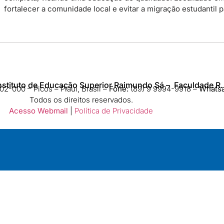
fortalecer a comunidade local e evitar a migração estudantil 
nstituto de Educação Superior Raimundo Sá – Faculdade R.
2-000 – Picos – Piauí, Brasil –
Fone:
(89) 9 9994-9918​ –
Whats
Todos os direitos reservados.
Acesso Webmail
|
Política de Privacidade