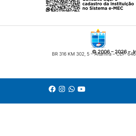
©
2006 – 2026
– I
BR 316 KM 302, 5 – Altamira – CEP: 6460