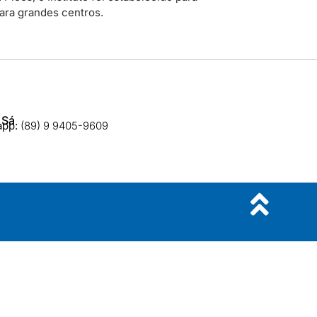
para grandes centros.
 Sá
app:
(89) 9 9405-9609