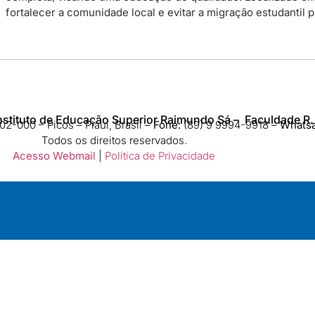
fortalecer a comunidade local e evitar a migração estudantil 
nstituto de Educação Superior Raimundo Sá – Faculdade R.
2-000 – Picos – Piauí, Brasil –
Fone:
(89) 9 9994-9918​ –
Whats
Todos os direitos reservados.
Acesso Webmail
|
Política de Privacidade