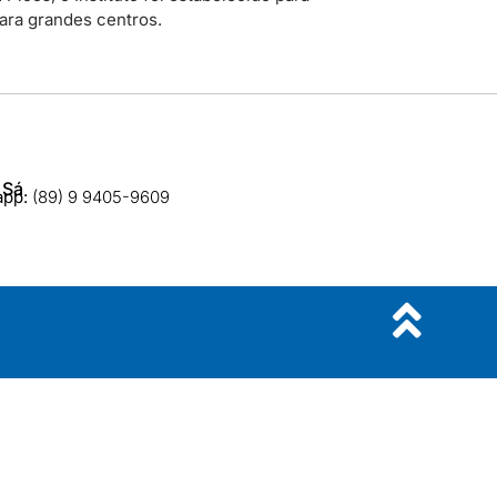
para grandes centros.
 Sá
app:
(89) 9 9405-9609