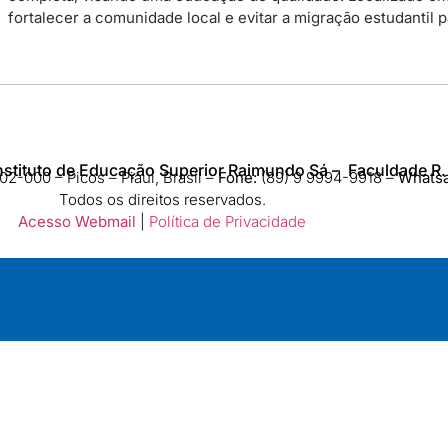
fortalecer a comunidade local e evitar a migração estudantil 
nstituto de Educação Superior Raimundo Sá – Faculdade R.
2-000 – Picos – Piauí, Brasil –
Fone:
(89) 9 9994-9918​ –
Whats
Todos os direitos reservados.
Acesso Webmail
|
Política de Privacidade