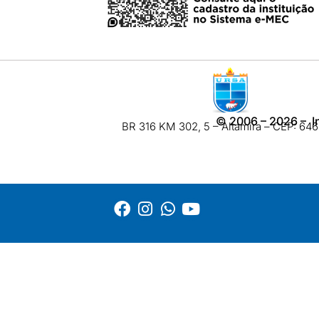
©
2006 – 2026
– I
BR 316 KM 302, 5 – Altamira – CEP: 6460