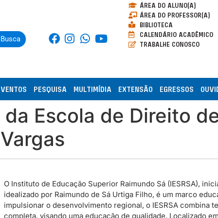
ÁREA DO ALUNO(A)
ÁREA DO PROFESSOR(A)
BIBLIOTECA
CALENDÁRIO ACADÊMICO
Busca
TRABALHE CONOSCO
EVENTOS
PESQUISA
MULTIMÍDIA
EXTENSÃO
EGRESSOS
OUVI
V da Escola de Direito d
 Vargas
O Instituto de Educação Superior Raimundo Sá (IESRSA), inicia
idealizado por Raimundo de Sá Urtiga Filho, é um marco educac
impulsionar o desenvolvimento regional, o IESRSA combina te
completa, visando uma educação de qualidade. Localizado em P