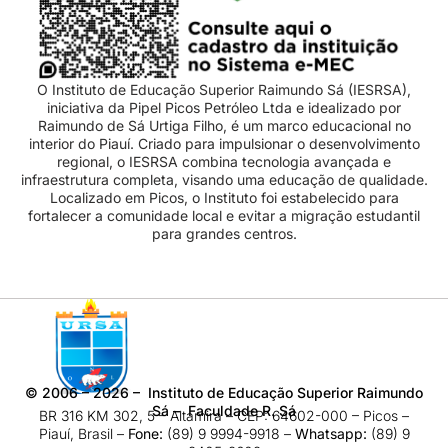
O Instituto de Educação Superior Raimundo Sá (IESRSA),
iniciativa da Pipel Picos Petróleo Ltda e idealizado por
Raimundo de Sá Urtiga Filho, é um marco educacional no
interior do Piauí. Criado para impulsionar o desenvolvimento
regional, o IESRSA combina tecnologia avançada e
infraestrutura completa, visando uma educação de qualidade.
Localizado em Picos, o Instituto foi estabelecido para
fortalecer a comunidade local e evitar a migração estudantil
para grandes centros.
©
2006 – 2026
– Instituto de Educação Superior Raimundo
Sá – Faculdade R. Sá
BR 316 KM 302, 5 – Altamira – CEP: 64602-000 – Picos –
Piauí, Brasil –
Fone:
(89) 9 9994-9918​ –
Whatsapp:
(89) 9