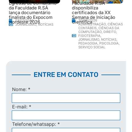
Egressa de Jornalismo
Faculdade R.SÁ
da Faculdade R.SÁ
disponibiliza
lança documentário
certificados da XX
finalista do Expocom
Semana de Iniciação
30/06/2026
07/07/2026
Nordeste 2026
Científica
ADMINISTRAÇÃO
,
CIÊNCIAS
JORNALISMO
,
NOTÍCIAS
CONTÁBEIS
,
CIÊNCIAS DA
COMPUTAÇÃO
,
DIREITO
,
FISIOTERAPIA
,
JORNALISMO
,
NOTÍCIAS
,
PEDAGOGIA
,
PSICOLOGIA
,
SERVIÇO SOCIAL
ENTRE EM CONTATO
Nome:
*
E-mail:
*
Telefone/whatsapp:
*