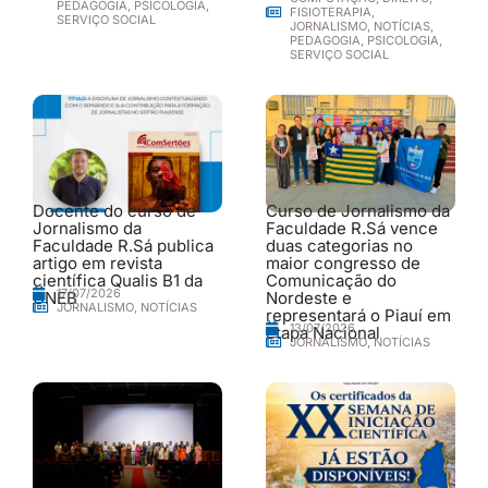
PEDAGOGIA
,
PSICOLOGIA
,
FISIOTERAPIA
,
SERVIÇO SOCIAL
JORNALISMO
,
NOTÍCIAS
,
PEDAGOGIA
,
PSICOLOGIA
,
SERVIÇO SOCIAL
Docente do curso de
Curso de Jornalismo da
Jornalismo da
Faculdade R.Sá vence
Faculdade R.Sá publica
duas categorias no
artigo em revista
maior congresso de
científica Qualis B1 da
Comunicação do
17/07/2026
UNEB
Nordeste e
JORNALISMO
,
NOTÍCIAS
representará o Piauí em
13/07/2026
etapa Nacional
JORNALISMO
,
NOTÍCIAS