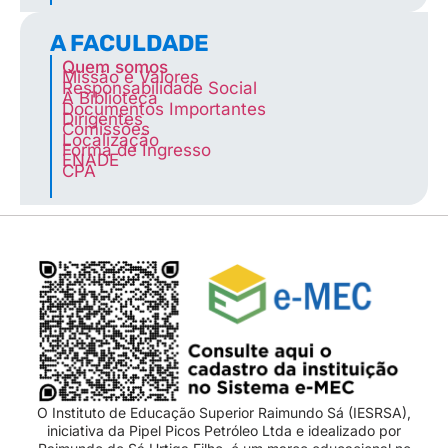
A FACULDADE
Quem somos
Missão e Valores
Responsabilidade Social
A Biblioteca
Documentos Importantes
Dirigentes
Comissões
Localização
Forma de Ingresso
ENADE
CPA
O Instituto de Educação Superior Raimundo Sá (IESRSA),
iniciativa da Pipel Picos Petróleo Ltda e idealizado por