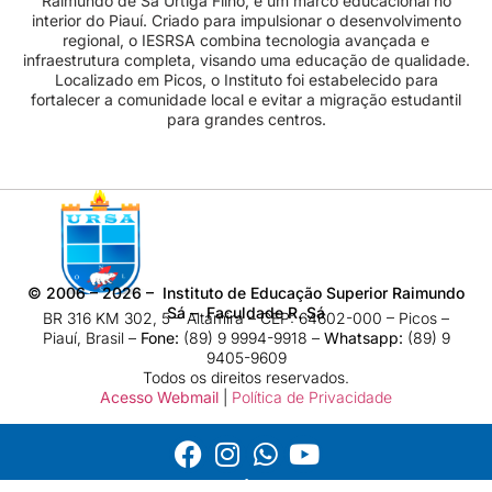
Raimundo de Sá Urtiga Filho, é um marco educacional no
interior do Piauí. Criado para impulsionar o desenvolvimento
regional, o IESRSA combina tecnologia avançada e
infraestrutura completa, visando uma educação de qualidade.
Localizado em Picos, o Instituto foi estabelecido para
fortalecer a comunidade local e evitar a migração estudantil
para grandes centros.
©
2006 – 2026
– Instituto de Educação Superior Raimundo
Sá – Faculdade R. Sá
BR 316 KM 302, 5 – Altamira – CEP: 64602-000 – Picos –
Piauí, Brasil –
Fone:
(89) 9 9994-9918​ –
Whatsapp:
(89) 9
9405-9609
Todos os direitos reservados.
Acesso Webmail
|
Política de Privacidade