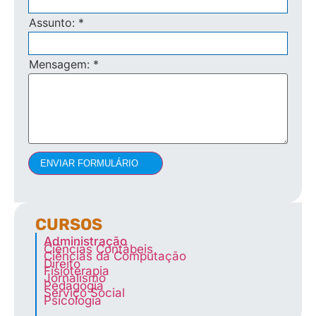
Assunto:
*
Mensagem:
*
ENVIAR FORMULÁRIO
CURSOS
Administração
Ciências Contábeis
Ciências da Computação
Direito
Fisioterapia
Jornalismo
Pedagogia
Serviço Social
Psicologia