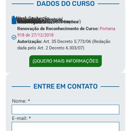
DADOS DO CURSO
Nível:
Graduação
Modalidade:
Presencial
Formação:
Bacharelado
Área:
Exatas
Duração:
4 anos
Carga Horária:
3.204 horas
Investimento:
R$756,00 (mensal)
Observação:
Sem observações
Atos Regulatórios:
Renovação de Reconhecimento de Curso:
Portaria
918 de 27/12/2018
Autorização:
Art. 35 Decreto 5.773/06 (Redação
dada pelo Art. 2 Decreto 6.303/07)
QUERO MAIS INFORMAÇÕES
ENTRE EM CONTATO
Nome:
*
E-mail:
*