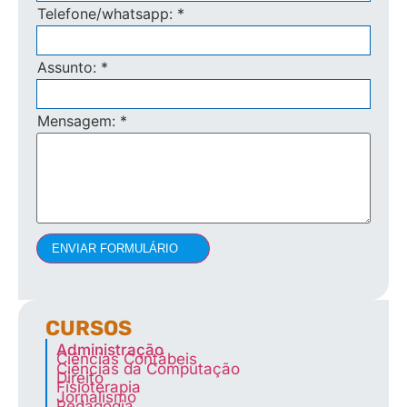
Telefone/whatsapp:
*
Assunto:
*
Mensagem:
*
ENVIAR FORMULÁRIO
CURSOS
Administração
Ciências Contábeis
Ciências da Computação
Direito
Fisioterapia
Jornalismo
Pedagogia