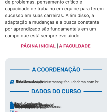
de problemas, pensamento crítico e
capacidade de trabalho em equipe para terem
sucesso em suas carreiras. Além disso, a
adaptação a mudanças e a busca constante
por aprendizado são fundamentais em um
campo que está sempre evoluindo.
PÁGINA INICIAL
|
A FACULDADE
A COORDENAÇÃO
Coordenador(a):
Telefone:
Email:
cursoadministracao@faculdadersa.com.br
DADOS DO CURSO
Nível:
Graduação
Modalidade:
Presencial
Formação:
Bacharelado
Área:
Exatas
Duração:
4 anos
Carga Horária:
3.360 horas
Investimento:
640,00 mensal
Observação:
Atos Regulatórios: