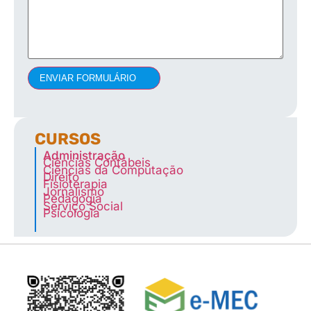
ENVIAR FORMULÁRIO
CURSOS
Administração
Ciências Contábeis
Ciências da Computação
Direito
Fisioterapia
Jornalismo
Pedagogia
Serviço Social
Psicologia