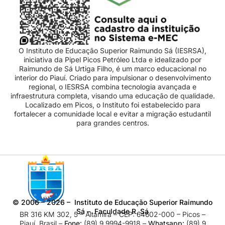
O Instituto de Educação Superior Raimundo Sá (IESRSA),
iniciativa da Pipel Picos Petróleo Ltda e idealizado por
Raimundo de Sá Urtiga Filho, é um marco educacional no
interior do Piauí. Criado para impulsionar o desenvolvimento
regional, o IESRSA combina tecnologia avançada e
infraestrutura completa, visando uma educação de qualidade.
Localizado em Picos, o Instituto foi estabelecido para
fortalecer a comunidade local e evitar a migração estudantil
para grandes centros.
©
2006 – 2026
– Instituto de Educação Superior Raimundo
Sá – Faculdade R. Sá
BR 316 KM 302, 5 – Altamira – CEP: 64602-000 – Picos –
Piauí, Brasil –
Fone:
(89) 9 9994-9918​ –
Whatsapp:
(89) 9