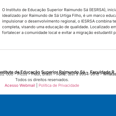
O Instituto de Educação Superior Raimundo Sá (IESRSA), inicia
idealizado por Raimundo de Sá Urtiga Filho, é um marco educac
impulsionar o desenvolvimento regional, o IESRSA combina te
completa, visando uma educação de qualidade. Localizado em P
fortalecer a comunidade local e evitar a migração estudantil 
nstituto de Educação Superior Raimundo Sá – Faculdade R.
2-000 – Picos – Piauí, Brasil –
Fone:
(89) 9 9994-9918​ –
Whats
Todos os direitos reservados.
Acesso Webmail
|
Política de Privacidade