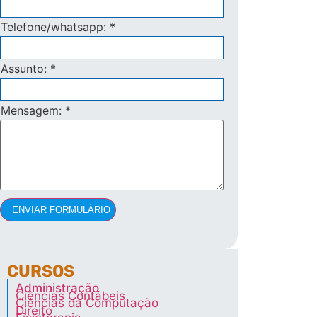
Telefone/whatsapp:
*
Assunto:
*
Mensagem:
*
ENVIAR FORMULÁRIO
CURSOS
Administração
Ciências Contábeis
Ciências da Computação
Direito