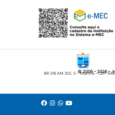
©
2006 – 2026
– I
BR 316 KM 302, 5 – Altamira – CEP: 6460