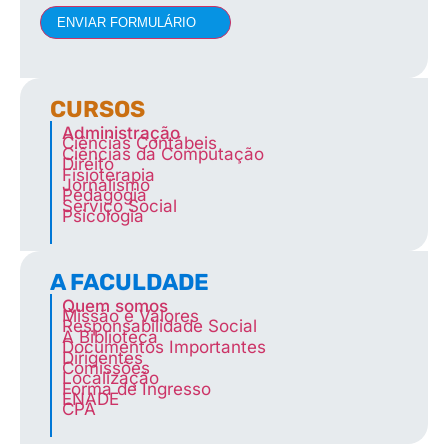
ENVIAR FORMULÁRIO
CURSOS
Administração
Ciências Contábeis
Ciências da Computação
Direito
Fisioterapia
Jornalismo
Pedagogia
Serviço Social
Psicologia
A FACULDADE
Quem somos
Missão e Valores
Responsabilidade Social
A Biblioteca
Documentos Importantes
Dirigentes
Comissões
Localização
Forma de Ingresso
ENADE
CPA