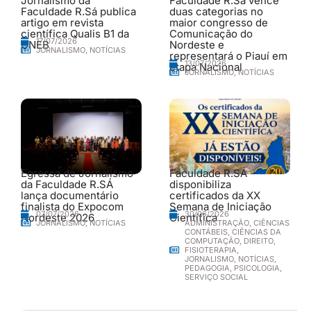
Jornalismo da
Faculdade R.Sá vence
Faculdade R.Sá publica
duas categorias no
artigo em revista
maior congresso de
científica Qualis B1 da
Comunicação do
17/07/2026
UNEB
Nordeste e
JORNALISMO
,
NOTÍCIAS
representará o Piauí em
13/07/2026
etapa Nacional
JORNALISMO
,
NOTÍCIAS
Egressa de Jornalismo
Faculdade R.SÁ
da Faculdade R.SÁ
disponibiliza
lança documentário
certificados da XX
finalista do Expocom
Semana de Iniciação
30/06/2026
07/07/2026
Nordeste 2026
Científica
ADMINISTRAÇÃO
,
CIÊNCIAS
JORNALISMO
,
NOTÍCIAS
CONTÁBEIS
,
CIÊNCIAS DA
COMPUTAÇÃO
,
DIREITO
,
FISIOTERAPIA
,
JORNALISMO
,
NOTÍCIAS
,
PEDAGOGIA
,
PSICOLOGIA
,
SERVIÇO SOCIAL