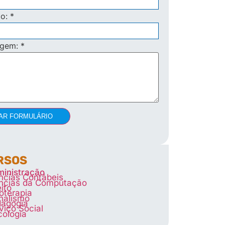
to:
*
agem:
*
AR FORMULÁRIO
RSOS
inistração
ncias Contábeis
ncias da Computação
eito
ioterapia
nalismo
agogia
viço Social
cologia