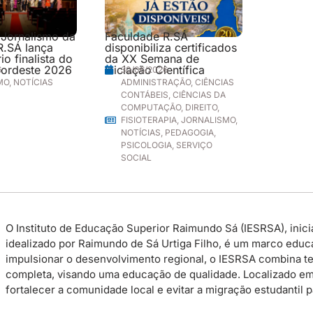
 Jornalismo da
Faculdade R.SÁ
R.SÁ lança
disponibiliza certificados
o finalista do
da XX Semana de
ordeste 2026
Iniciação Científica
6
30/06/2026
MO
,
NOTÍCIAS
ADMINISTRAÇÃO
,
CIÊNCIAS
CONTÁBEIS
,
CIÊNCIAS DA
COMPUTAÇÃO
,
DIREITO
,
FISIOTERAPIA
,
JORNALISMO
,
NOTÍCIAS
,
PEDAGOGIA
,
PSICOLOGIA
,
SERVIÇO
SOCIAL
O Instituto de Educação Superior Raimundo Sá (IESRSA), inicia
idealizado por Raimundo de Sá Urtiga Filho, é um marco educac
impulsionar o desenvolvimento regional, o IESRSA combina te
completa, visando uma educação de qualidade. Localizado em P
fortalecer a comunidade local e evitar a migração estudantil 