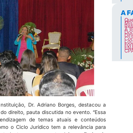
A 
Qu
Mis
Res
A B
Doc
Dir
Co
Loc
For
EN
CP
nstituição, Dr. Adriano Borges, destacou a
 do direito, pauta discutida no evento. “Essa
prendizagem de temas atuais e conteúdos
o o Ciclo Jurídico tem a relevância para