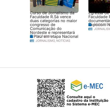
Curso de Jornalismo da
Egressa de
Faculdade R.Sá vence
Faculdade 
duas categorias no maior
documentári
congresso de
Expocom N
07/07/202
Comunicação do
JORNALIS
Nordeste e representará
o Piauí em etapa Nacional
13/07/2026
JORNALISMO
,
NOTÍCIAS