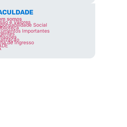
FACULDADE
em somos
são e Valores
ponsabilidade Social
iblioteca
umentos Importantes
igentes
missões
alização
ma de Ingresso
ADE
A