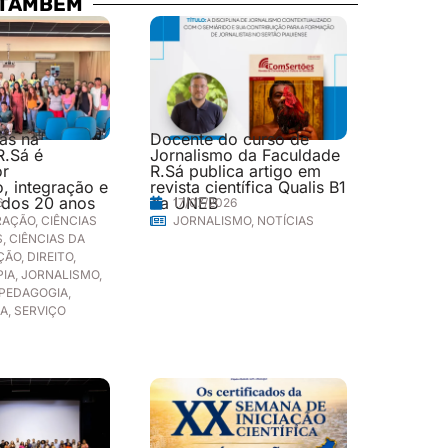
 TAMBÉM
las na
Docente do curso de
R.Sá é
Jornalismo da Faculdade
or
R.Sá publica artigo em
, integração e
revista científica Qualis B1
 dos 20 anos
da UNEB
6
17/07/2026
RAÇÃO
,
CIÊNCIAS
JORNALISMO
,
NOTÍCIAS
S
,
CIÊNCIAS DA
ÇÃO
,
DIREITO
,
PIA
,
JORNALISMO
,
PEDAGOGIA
,
IA
,
SERVIÇO