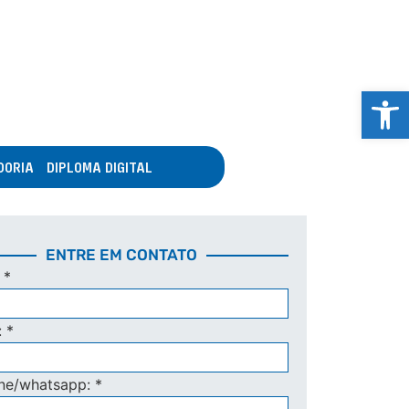
Abrir 
DORIA
DIPLOMA DIGITAL
ENTRE EM CONTATO
:
*
:
*
one/whatsapp:
*