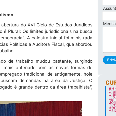
Assun
alismo
Mens
 abertura do XVI Ciclo de Estudos Jurídicos
é Plural: Os limites jurisdicionais na busca
emocracia”. A palestra inicial foi ministrada
ias Políticas e Auditora Fiscal, que abordou
rabalho.
ENVI
do de trabalho mudou bastante, surgindo
nal mais antenado com as novas formas de
mpregado tradicional de antigamente, hoje
e buscam demandas na área da Justiça. O
CU
gado é grande dentro da área trabalhista”,
Adm
Ciê
Ciê
Dir
Fis
Jor
Ped
Ser
Psi