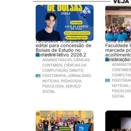
VEJA
Faculdade R.Sá publica
Volta às au
edital para concessão de
Faculdade 
Bolsas de Estudo no
marcada p
semestre letivo 2026.2
acolhimento
05/08/2026
celebração
04/08/202
ADMINISTRAÇÃO
,
CIÊNCIAS
ADMINIST
CONTÁBEIS
,
CIÊNCIAS DA
CONTÁBEI
COMPUTAÇÃO
,
DIREITO
,
COMPUTA
FISIOTERAPIA
,
JORNALISMO
,
FISIOTERA
NOTÍCIAS
,
PEDAGOGIA
,
NOTÍCIAS
,
PSICOLOGIA
,
SERVIÇO
PSICOLOG
SOCIAL
SOCIAL