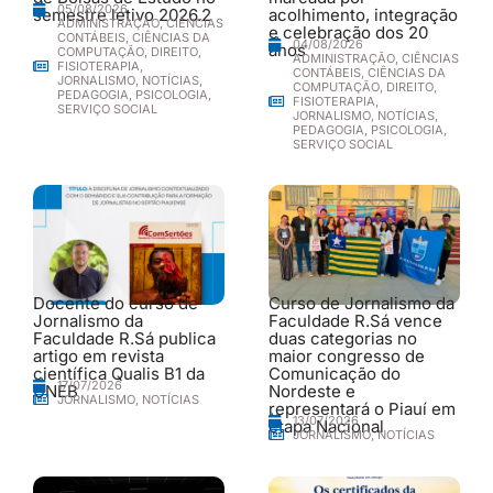
05/08/2026
semestre letivo 2026.2
acolhimento, integração
ADMINISTRAÇÃO
,
CIÊNCIAS
e celebração dos 20
CONTÁBEIS
,
CIÊNCIAS DA
04/08/2026
anos
COMPUTAÇÃO
,
DIREITO
,
ADMINISTRAÇÃO
,
CIÊNCIAS
FISIOTERAPIA
,
CONTÁBEIS
,
CIÊNCIAS DA
JORNALISMO
,
NOTÍCIAS
,
COMPUTAÇÃO
,
DIREITO
,
PEDAGOGIA
,
PSICOLOGIA
,
FISIOTERAPIA
,
SERVIÇO SOCIAL
JORNALISMO
,
NOTÍCIAS
,
PEDAGOGIA
,
PSICOLOGIA
,
SERVIÇO SOCIAL
Docente do curso de
Curso de Jornalismo da
Jornalismo da
Faculdade R.Sá vence
Faculdade R.Sá publica
duas categorias no
artigo em revista
maior congresso de
científica Qualis B1 da
Comunicação do
17/07/2026
UNEB
Nordeste e
JORNALISMO
,
NOTÍCIAS
representará o Piauí em
13/07/2026
etapa Nacional
JORNALISMO
,
NOTÍCIAS