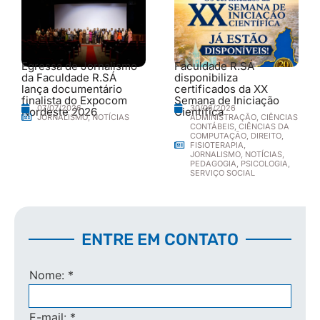
Egressa de Jornalismo
Faculdade R.SÁ
da Faculdade R.SÁ
disponibiliza
lança documentário
certificados da XX
finalista do Expocom
Semana de Iniciação
30/06/2026
07/07/2026
Nordeste 2026
Científica
ADMINISTRAÇÃO
,
CIÊNCIAS
JORNALISMO
,
NOTÍCIAS
CONTÁBEIS
,
CIÊNCIAS DA
COMPUTAÇÃO
,
DIREITO
,
FISIOTERAPIA
,
JORNALISMO
,
NOTÍCIAS
,
PEDAGOGIA
,
PSICOLOGIA
,
SERVIÇO SOCIAL
ENTRE EM CONTATO
Nome:
*
E-mail:
*