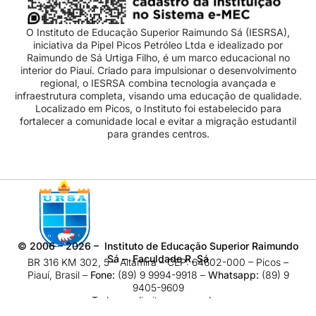
O Instituto de Educação Superior Raimundo Sá (IESRSA),
iniciativa da Pipel Picos Petróleo Ltda e idealizado por
Raimundo de Sá Urtiga Filho, é um marco educacional no
interior do Piauí. Criado para impulsionar o desenvolvimento
regional, o IESRSA combina tecnologia avançada e
infraestrutura completa, visando uma educação de qualidade.
Localizado em Picos, o Instituto foi estabelecido para
fortalecer a comunidade local e evitar a migração estudantil
para grandes centros.
©
2006 – 2026
– Instituto de Educação Superior Raimundo
Sá – Faculdade R. Sá
BR 316 KM 302, 5 – Altamira – CEP: 64602-000 – Picos –
Piauí, Brasil –
Fone:
(89) 9 9994-9918​ –
Whatsapp:
(89) 9
9405-9609
Todos os direitos reservados.
Acesso Webmail
|
Política de Privacidade