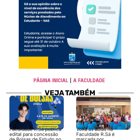
PÁGINA INICIAL
|
A FACULDADE
VEJA TAMBÉM
Faculdade R.Sá publica
Volta às aulas na
edital para concessão
Faculdade R.Sá é
de Bolsas de Estudo no
marcada por