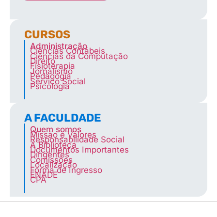
CURSOS
Administração
Ciências Contábeis
Ciências da Computação
Direito
Fisioterapia
Jornalismo
Pedagogia
Serviço Social
Psicologia
A FACULDADE
Quem somos
Missão e Valores
Responsabilidade Social
A Biblioteca
Documentos Importantes
Dirigentes
Comissões
Localização
Forma de Ingresso
ENADE
CPA