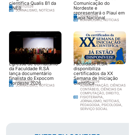
científica Qualis B1 da
Comunicação do
17/07/2026
UNEB
Nordeste e
JORNALISMO
,
NOTÍCIAS
representará o Piauí em
13/07/2026
etapa Nacional
JORNALISMO
,
NOTÍCIAS
Egressa de Jornalismo
Faculdade R.SÁ
da Faculdade R.SÁ
disponibiliza
lança documentário
certificados da XX
finalista do Expocom
Semana de Iniciação
30/06/2026
07/07/2026
Nordeste 2026
Científica
ADMINISTRAÇÃO
,
CIÊNCIAS
JORNALISMO
,
NOTÍCIAS
CONTÁBEIS
,
CIÊNCIAS DA
COMPUTAÇÃO
,
DIREITO
,
FISIOTERAPIA
,
JORNALISMO
,
NOTÍCIAS
,
PEDAGOGIA
,
PSICOLOGIA
,
SERVIÇO SOCIAL